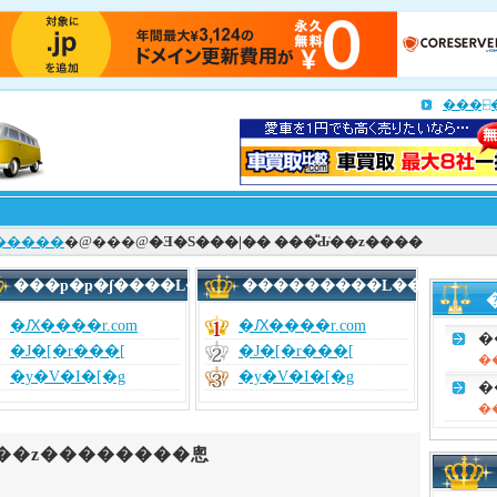
���⍇
�����
�@���@
�Ǝ�S���|�� ���̎Ԃ̍��z����
L���O
���p�ҏ�ʃ����L���O
���������L���O
�Ԕ����r.com
�Ԕ����r.com
�
�J�[�r���[
�J�[�r���[
�
�y�V�I�[�g
�y�V�I�[�g
�
�
Ԃ̍��z��������悤